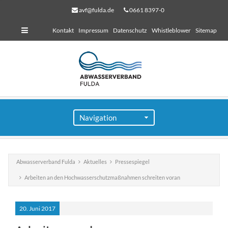
avf@fulda.de
0661 8397-0
Kontakt
Impressum
Datenschutz
Whistleblower
Sitemap
Abwasserverband Fulda
Aktuelles
Pressespiegel
Arbeiten an den Hochwasserschutzmaßnahmen schreiten voran
für Bauherren
Lorem ipsum dolor sit amet, consectetuer adipiscing
20.
Juni
2017
elit. Aenean commodo ligula eget dolor.