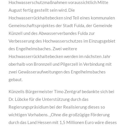
Hochwasserschutzmaßnahmen voraussichtlich Mitte
August fertig gestellt sein wird. Die
Hochwasserrückhaltebecken sind Teil eines kommunalen
Gemeinschaftsprojektes der Stadt Fulda, der Gemeinde
Künzell und des Abwasserverbandes Fulda zur
Verbesserung des Hochwasserschutzes im Einzugsgebiet
des Engelhelmsbaches. Zwei weitere
Hochwasserrückhaltebecken werden im nächsten Jahr
oberhalb von Bronnzell und Pilgerzell in Verbindung mit
zwei Gewässeraufweitungen des Engelhelmsbaches
für Architekten
gebaut.
Lorem ipsum dolor sit amet, consectetuer adipiscing
Künzells Bürgermeister Timo Zentgraf bedankte sich bei
elit. Aenean commodo ligula eget dolor.
Dr. Lübcke für die Unterstützung durch das
Regierungspräsidium bei der Realisierung dieses so
MEHR INFOS
wichtigen Vorhabens. „Ohne die großzügige Förderung
durch das Land Hessen mit 1,5 Millionen Euro wäre dieses