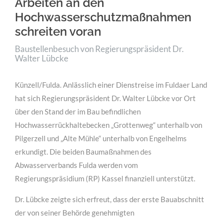
Arbeiten an den
MEHR INFOS
Hochwasserschutzmaßnahmen
schreiten voran
Baustellenbesuch von Regierungspräsident Dr.
Walter Lübcke
Künzell/Fulda. Anlässlich einer Dienstreise im Fuldaer Land
hat sich Regierungspräsident Dr. Walter Lübcke vor Ort
über den Stand der im Bau befindlichen
Hochwasserrückhaltebecken „Grottenweg“ unterhalb von
Pilgerzell und „Alte Mühle“ unterhalb von Engelhelms
erkundigt. Die beiden Baumaßnahmen des
für Bauunternehmen
Abwasserverbands Fulda werden vom
Lorem ipsum dolor sit amet, consectetuer adipiscing
Regierungspräsidium (RP) Kassel finanziell unterstützt.
elit. Aenean commodo ligula eget dolor.
Dr. Lübcke zeigte sich erfreut, dass der erste Bauabschnitt
MEHR INFOS
der von seiner Behörde genehmigten