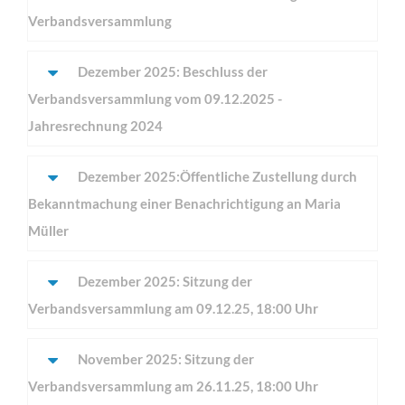
Verbandsversammlung
Dezember 2025: Beschluss der
Verbandsversammlung vom 09.12.2025 -
Jahresrechnung 2024
Dezember 2025:Öffentliche Zustellung durch
Bekanntmachung einer Benachrichtigung an Maria
Müller
für Architekten
Lorem ipsum dolor sit amet, consectetuer adipiscing
Dezember 2025: Sitzung der
elit. Aenean commodo ligula eget dolor.
Verbandsversammlung am 09.12.25, 18:00 Uhr
MEHR INFOS
November 2025: Sitzung der
Verbandsversammlung am 26.11.25, 18:00 Uhr