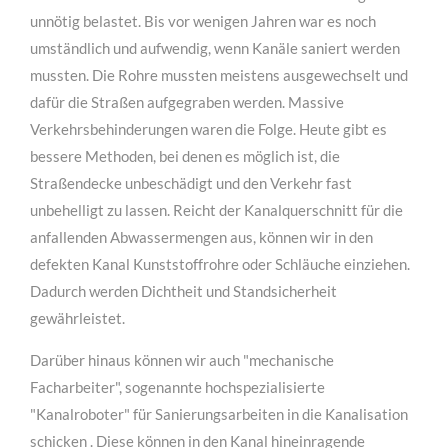
unnötig belastet. Bis vor wenigen Jahren war es noch
umständlich und aufwendig, wenn Kanäle saniert werden
mussten. Die Rohre mussten meistens ausgewechselt und
dafür die Straßen aufgegraben werden. Massive
Verkehrsbehinderungen waren die Folge. Heute gibt es
bessere Methoden, bei denen es möglich ist, die
Straßendecke unbeschädigt und den Verkehr fast
unbehelligt zu lassen. Reicht der Kanalquerschnitt für die
anfallenden Abwassermengen aus, können wir in den
defekten Kanal Kunststoffrohre oder Schläuche einziehen.
für Architekten
Dadurch werden Dichtheit und Standsicherheit
Lorem ipsum dolor sit amet, consectetuer adipiscing
gewährleistet.
elit. Aenean commodo ligula eget dolor.
Darüber hinaus können wir auch "mechanische
MEHR INFOS
Facharbeiter", sogenannte hochspezialisierte
"Kanalroboter" für Sanierungsarbeiten in die Kanalisation
schicken . Diese können in den Kanal hineinragende