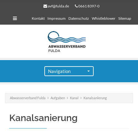
avf@fulda.de
0661 8397-0
Kontakt
Impressum
Datenschutz
Whistleblower
Sitemap
Abwasserverband Fulda
Aufgaben
Kanal
Kanalsanierung
für Bauherren
Kanalsanierung
Lorem ipsum dolor sit amet, consectetuer adipiscing
elit. Aenean commodo ligula eget dolor.