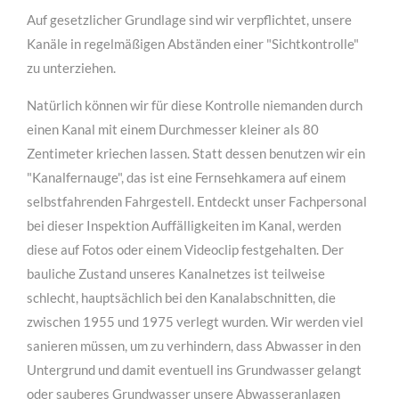
Auf gesetzlicher Grundlage sind wir verpflichtet, unsere
MEHR INFOS
Kanäle in regelmäßigen Abständen einer "Sichtkontrolle"
zu unterziehen.
Natürlich können wir für diese Kontrolle niemanden durch
einen Kanal mit einem Durchmesser kleiner als 80
Zentimeter kriechen lassen. Statt dessen benutzen wir ein
"Kanalfernauge", das ist eine Fernsehkamera auf einem
selbstfahrenden Fahrgestell. Entdeckt unser Fachpersonal
bei dieser Inspektion Auffälligkeiten im Kanal, werden
diese auf Fotos oder einem Videoclip festgehalten. Der
bauliche Zustand unseres Kanalnetzes ist teilweise
für Bauunternehmen
schlecht, hauptsächlich bei den Kanalabschnitten, die
Lorem ipsum dolor sit amet, consectetuer adipiscing
zwischen 1955 und 1975 verlegt wurden. Wir werden viel
elit. Aenean commodo ligula eget dolor.
sanieren müssen, um zu verhindern, dass Abwasser in den
Untergrund und damit eventuell ins Grundwasser gelangt
MEHR INFOS
oder sauberes Grundwasser unsere Abwasseranlagen