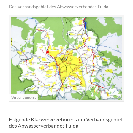
Das Verbandsgebiet des Abwasserverbandes Fulda.
MEHR INFOS
für Bauunternehmen
Verbandsgebiet
Lorem ipsum dolor sit amet, consectetuer adipiscing
elit. Aenean commodo ligula eget dolor.
Folgende Klärwerke gehören zum Verbandsgebiet
des Abwasserverbandes Fulda
MEHR INFOS