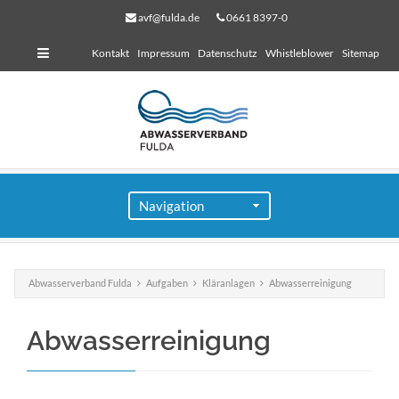
avf@fulda.de
0661 8397-0
Kontakt
Impressum
Datenschutz
Whistleblower
Sitemap
Abwasserverband Fulda
Aufgaben
Kläranlagen
Abwasserreinigung
für Bauherren
Abwasserreinigung
Lorem ipsum dolor sit amet, consectetuer adipiscing
elit. Aenean commodo ligula eget dolor.