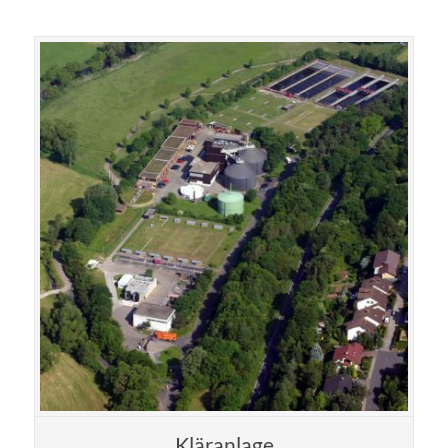
für Architekten
Lorem ipsum dolor sit amet, consectetuer adipiscing
elit. Aenean commodo ligula eget dolor.
MEHR INFOS
Kläranlage