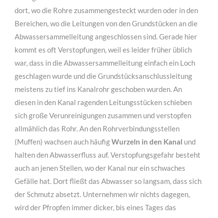
dort, wo die Rohre zusammengesteckt wurden oder in den
Bereichen, wo die Leitungen von den Grundstücken an die
Abwassersammelleitung angeschlossen sind. Gerade hier
kommt es oft Verstopfungen, weil es leider früher üblich
war, dass in die Abwassersammelleitung einfach ein Loch
geschlagen wurde und die Grundstücksanschlussleitung
meistens zu tief ins Kanalrohr geschoben wurden. An
diesen in den Kanal ragenden Leitungsstücken schieben
sich große Verunreinigungen zusammen und verstopfen
allmählich das Rohr. An den Rohrverbindungsstellen
für Architekten
(Muffen) wachsen auch häufig
Wurzeln in den Kanal
und
Lorem ipsum dolor sit amet, consectetuer adipiscing
halten den Abwasserfluss auf. Verstopfungsgefahr besteht
elit. Aenean commodo ligula eget dolor.
auch an jenen Stellen, wo der Kanal nur ein schwaches
Gefälle hat. Dort fließt das Abwasser so langsam, dass sich
MEHR INFOS
der Schmutz absetzt. Unternehmen wir nichts dagegen,
wird der Pfropfen immer dicker, bis eines Tages das