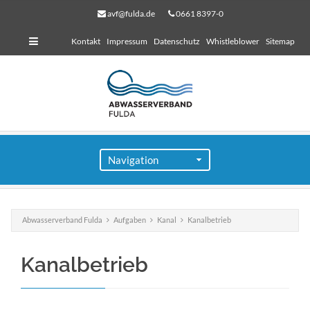
avf@fulda.de
0661 8397-0
Kontakt
Impressum
Datenschutz
Whistleblower
Sitemap
Abwasserverband Fulda
Aufgaben
Kanal
Kanalbetrieb
für Bauherren
Kanalbetrieb
Lorem ipsum dolor sit amet, consectetuer adipiscing
elit. Aenean commodo ligula eget dolor.