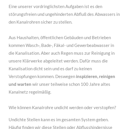
Eine unserer vordringlichsten Aufgaben ist es den
MEHR INFOS
störungsfreien und ungehinderten Abfluß des Abwassers in
den Kanalrohren sicher zu stellen.
Aus Haushalten, öffentlichen Gebäuden und Betrieben
kommen Wasch-, Bade-, Fäkal- und Gewerbeabwasser in
die Kanalisation. Aber auch Regen muss zur Reinigung in
unsere Klärwerke abgeleitet werden. Dafür muss die
Kanalisation dicht sein und es darf zu keinen
Verstopfungen kommen. Deswegen
inspizieren, reinigen
und warten
wir unser teilweise schon 100 Jahre altes
für Bauunternehmen
Kanalnetz regelmäßig.
Lorem ipsum dolor sit amet, consectetuer adipiscing
Wie können Kanalrohre undicht werden oder verstopfen?
elit. Aenean commodo ligula eget dolor.
Undichte Stellen kann es im gesamten System geben.
MEHR INFOS
Häufig finden wir diese Stellen oder Abflusshindernisse