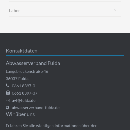
Labor
Kontaktdaten
Abwasserverband Fulda
Langebrückenstraße 46
36037
Fulda
0661 8397-0
0661 8397-37
avf@fulda.de
abwasserverband-fulda.de
Wir über uns
Erfahren Sie alle wichtigen Informationen über den