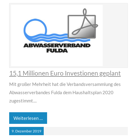
MEHR INFOS
15,1 Millionen Euro Investionen geplant
Mit großer Mehrheit hat die Verbandsversammlung des
Abwasserverbandes Fulda dem Haushaltsplan 2020
für Bauunternehmen
zugestimmt....
Lorem ipsum dolor sit amet, consectetuer adipiscing
elit. Aenean commodo ligula eget dolor.
Weiterlesen …
MEHR INFOS
9.
Dezember
2019