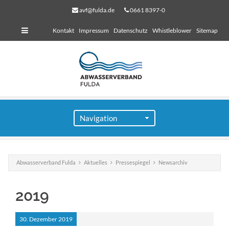
avf@fulda.de
0661 8397-0
Kontakt
Impressum
Datenschutz
Whistleblower
Sitemap
Abwasserverband Fulda
Aktuelles
Pressespiegel
Newsarchiv
für Bauherren
2019
Lorem ipsum dolor sit amet, consectetuer adipiscing
elit. Aenean commodo ligula eget dolor.
30.
Dezember
2019