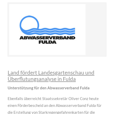
für Architekten
Land fördert Landesgartenschau und
Lorem ipsum dolor sit amet, consectetuer adipiscing
Überflutungsanalyse in Fulda
elit. Aenean commodo ligula eget dolor.
Unterstützung für den Abwasserverband Fulda
MEHR INFOS
Ebenfalls überreicht Staatssekretär Oliver Conz heute
einen Förderbescheid an den Abwasserverband Fulda für
die Erstellung von Starkregengefahrenkarten für die