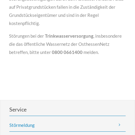
auf Privatgrundstücken fallen in die Zuständigkeit der
Grundstückseigentümer und sind in der Regel
kostenpflichtig.
Störungen bei der
Trinkwasserversorgung
, insbesondere
die das öffentliche Wassernetz der OsthessenNetz
betreffen, bitte unter
0800 0661400
melden.
für Architekten
Lorem ipsum dolor sit amet, consectetuer adipiscing
elit. Aenean commodo ligula eget dolor.
Service
MEHR INFOS
Störmeldung