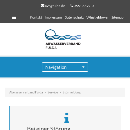
avf@fulda.de
0661 8397-0
Kontakt
Impressum
Datenschutz
Whistleblower
Sitemap
Abwasserverband Fulda
Service
Störmeldung
für Bauherren
Lorem ipsum dolor sit amet, consectetuer adipiscing
elit. Aenean commodo ligula eget dolor.
Bei einer Störung