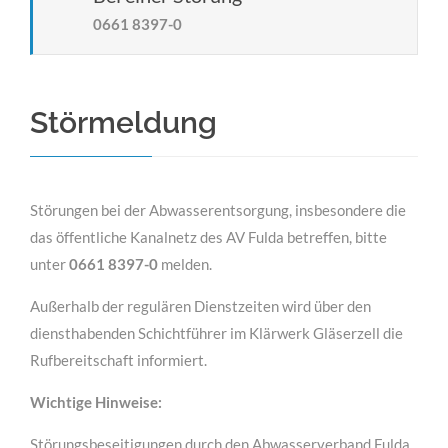
0661 8397-0
MEHR INFOS
Störmeldung
Störungen bei der Abwasserentsorgung, insbesondere die
das öffentliche Kanalnetz des AV Fulda betreffen, bitte
unter
0661 8397-0
melden.
Außerhalb der regulären Dienstzeiten wird über den
für Bauunternehmen
diensthabenden Schichtführer im Klärwerk Gläserzell die
Lorem ipsum dolor sit amet, consectetuer adipiscing
Rufbereitschaft informiert.
elit. Aenean commodo ligula eget dolor.
Wichtige Hinweise:
MEHR INFOS
Störungsbeseitigungen durch den Abwasserverband Fulda